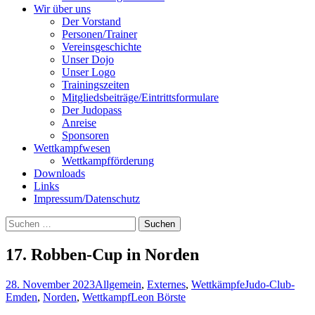
Wir über uns
Der Vorstand
Personen/Trainer
Vereinsgeschichte
Unser Dojo
Unser Logo
Trainingszeiten
Mitgliedsbeiträge/Eintrittsformulare
Der Judopass
Anreise
Sponsoren
Wettkampfwesen
Wettkampfförderung
Downloads
Links
Impressum/Datenschutz
Suchen
nach:
17. Robben-Cup in Norden
28. November 2023
Allgemein
,
Externes
,
Wettkämpfe
Judo-Club-
Emden
,
Norden
,
Wettkampf
Leon Börste