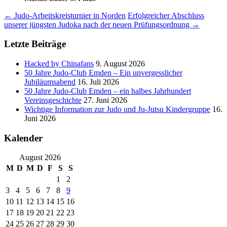
Beitragsnavigation
←
Judo-Arbeitskreisturnier in Norden
Erfolgreicher Abschluss
unserer jüngsten Judoka nach der neuen Prüfungsordnung
→
Letzte Beiträge
Hacked by Chinafans
9. August 2026
50 Jahre Judo-Club Emden – Ein unvergesslicher
Jubiläumsabend
16. Juli 2026
50 Jahre Judo-Club Emden – ein halbes Jahrhundert
Vereinsgeschichte
27. Juni 2026
Wichtige Information zur Judo und Ju-Jutsu Kindergruppe
16.
Juni 2026
Kalender
August 2026
M
D
M
D
F
S
S
1
2
3
4
5
6
7
8
9
10
11
12
13
14
15
16
17
18
19
20
21
22
23
24
25
26
27
28
29
30