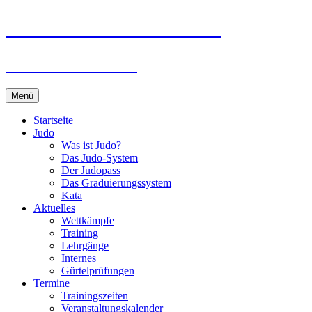
Zum
Judo-Club Emden e.V.
Inhalt
springen
Judo und Ju-Jutsu
Menü
Startseite
Judo
Was ist Judo?
Das Judo-System
Der Judopass
Das Graduierungssystem
Kata
Aktuelles
Wettkämpfe
Training
Lehrgänge
Internes
Gürtelprüfungen
Termine
Trainingszeiten
Veranstaltungskalender