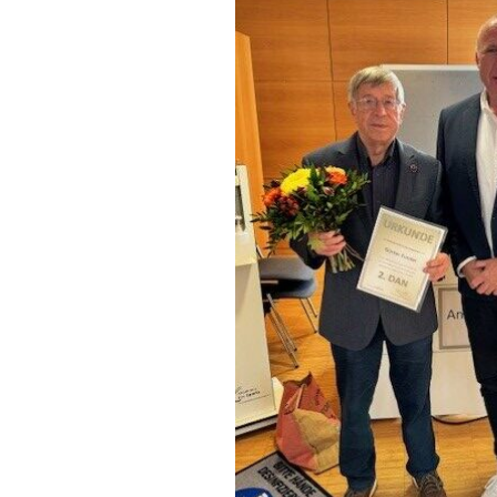
Kata
Gürtelprüfungen
U
T
M
D
A
S