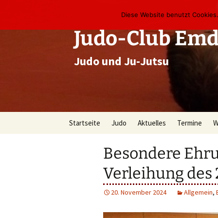
Zum
Diese Website benutzt Cookies.
Inhalt
springen
Judo-Club Emd
Judo und Ju-Jutsu
Startseite
Judo
Aktuelles
Termine
W
Was ist Judo?
Wettkämpfe
Trainingszei
D
Besondere Ehru
Das Judo-System
Training
Veranstaltun
P
Verleihung des 
Der Judopass
Lehrgänge
V
20. November 2024
Allgemein
,
Das Graduierungssystem
Internes
U