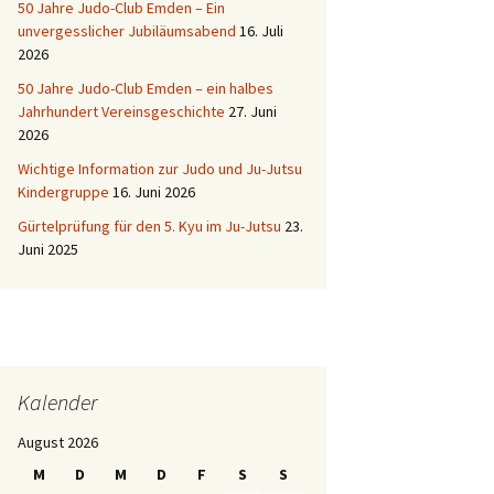
50 Jahre Judo-Club Emden – Ein
unvergesslicher Jubiläumsabend
16. Juli
2026
50 Jahre Judo-Club Emden – ein halbes
Jahrhundert Vereinsgeschichte
27. Juni
2026
Wichtige Information zur Judo und Ju-Jutsu
Kindergruppe
16. Juni 2026
Gürtelprüfung für den 5. Kyu im Ju-Jutsu
23.
Juni 2025
Kalender
August 2026
M
D
M
D
F
S
S