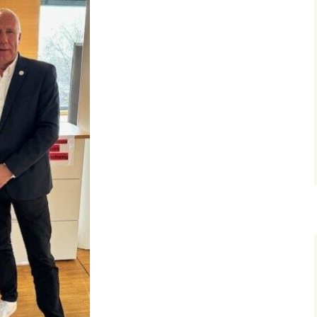
nser Logo
rainingszeiten
itgliedsbeiträge/Eintrittsformulare
er Judopass
nreise
ponsoren