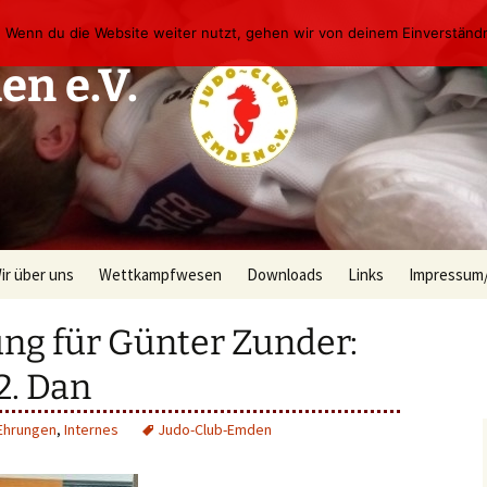
 Wenn du die Website weiter nutzt, gehen wir von deinem Einverständn
en e.V.
ir über uns
Wettkampfwesen
Downloads
Links
Impressum
ten
er Vorstand
Wettkampfförderung
ng für Günter Zunder:
gskalender
ersonen/Trainer
2. Dan
ereinsgeschichte
Ehrungen
,
Internes
Judo-Club-Emden
nser Dojo