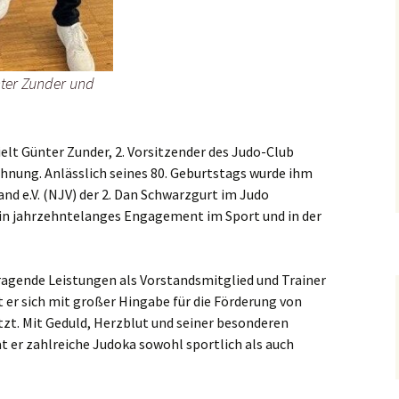
nter Zunder und
t Günter Zunder, 2. Vorsitzender des Judo-Club
chnung. Anlässlich seines 80. Geburtstags wurde ihm
d e.V. (NJV) der 2. Dan Schwarzgurt im Judo
ein jahrzehntelanges Engagement im Sport und in der
ragende Leistungen als Vorstandsmitglied und Trainer
t er sich mit großer Hingabe für die Förderung von
zt. Mit Geduld, Herzblut und seiner besonderen
at er zahlreiche Judoka sowohl sportlich als auch