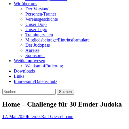
Wir über uns
Der Vorstand
Personen/Trainer
Vereinsgeschichte
Unser Dojo
Unser Logo
Trainingszeiten
Mitgliedsbeiträge/Eintrittsformulare
Der Judopass
Anreise
Sponsoren
Wettkampfwesen
Wettkampfförderung
Downloads
Links
Impressum/Datenschutz
Suchen
nach:
Home – Challenge für 30 Emder Judoka
12. Mai 2020
Internes
Ralf Giesselmann