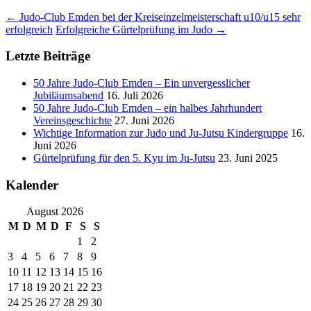
Beitragsnavigation
←
Judo-Club Emden bei der Kreiseinzelmeisterschaft u10/u15 sehr
erfolgreich
Erfolgreiche Gürtelprüfung im Judo
→
Letzte Beiträge
50 Jahre Judo-Club Emden – Ein unvergesslicher
Jubiläumsabend
16. Juli 2026
50 Jahre Judo-Club Emden – ein halbes Jahrhundert
Vereinsgeschichte
27. Juni 2026
Wichtige Information zur Judo und Ju-Jutsu Kindergruppe
16.
Juni 2026
Gürtelprüfung für den 5. Kyu im Ju-Jutsu
23. Juni 2025
Kalender
August 2026
M
D
M
D
F
S
S
1
2
3
4
5
6
7
8
9
10
11
12
13
14
15
16
17
18
19
20
21
22
23
24
25
26
27
28
29
30