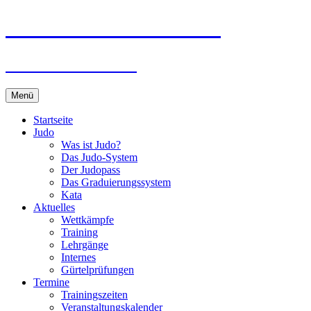
Zum
Judo-Club Emden e.V.
Inhalt
springen
Judo und Ju-Jutsu
Menü
Startseite
Judo
Was ist Judo?
Das Judo-System
Der Judopass
Das Graduierungssystem
Kata
Aktuelles
Wettkämpfe
Training
Lehrgänge
Internes
Gürtelprüfungen
Termine
Trainingszeiten
Veranstaltungskalender