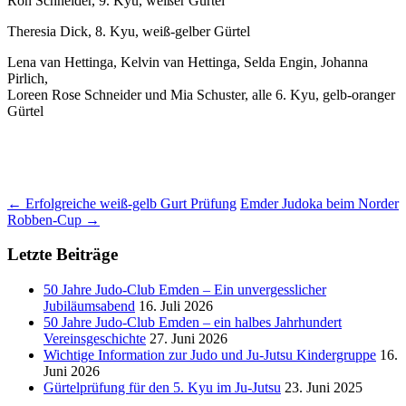
Ron Schneider, 9. Kyu, weißer Gürtel
Theresia Dick, 8. Kyu, weiß-gelber Gürtel
Lena van Hettinga, Kelvin van Hettinga, Selda Engin, Johanna
Pirlich,
Loreen Rose Schneider und Mia Schuster, alle 6. Kyu, gelb-oranger
Gürtel
Beitragsnavigation
←
Erfolgreiche weiß-gelb Gurt Prüfung
Emder Judoka beim Norder
Robben-Cup
→
Letzte Beiträge
50 Jahre Judo-Club Emden – Ein unvergesslicher
Jubiläumsabend
16. Juli 2026
50 Jahre Judo-Club Emden – ein halbes Jahrhundert
Vereinsgeschichte
27. Juni 2026
Wichtige Information zur Judo und Ju-Jutsu Kindergruppe
16.
Juni 2026
Gürtelprüfung für den 5. Kyu im Ju-Jutsu
23. Juni 2025