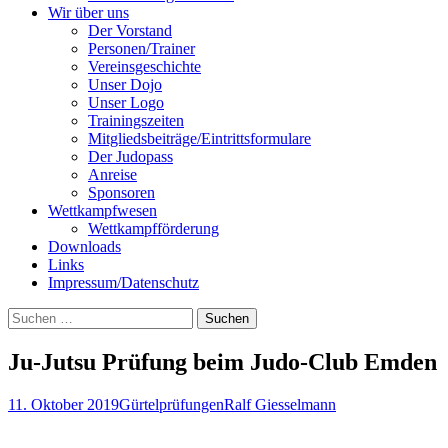
Wir über uns
Der Vorstand
Personen/Trainer
Vereinsgeschichte
Unser Dojo
Unser Logo
Trainingszeiten
Mitgliedsbeiträge/Eintrittsformulare
Der Judopass
Anreise
Sponsoren
Wettkampfwesen
Wettkampfförderung
Downloads
Links
Impressum/Datenschutz
Suchen
nach:
Ju-Jutsu Prüfung beim Judo-Club Emden
11. Oktober 2019
Gürtelprüfungen
Ralf Giesselmann