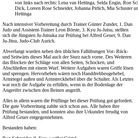
von links nach rechts: Lena van Hettinga, Selda Engin, Ron Sc
Dick, Loreen Rose Schneider, Johanna Pirlich, Mia Schuster u
Hettinga
Nach intensiver Vorbereitung durch Trainer Günter Zunder, 1. Dan
Judo und Assistent-Trainer Leon Börste, 3. Kyu Ju-Jutsu, stellten
sich die Jüngsten Ju-Jutsuka zur Prüfung bei Alfred Geuer, 9. Dan
Ju-Jitsu, Judo-Club Aurich.
Abverlangt wurden neben den üblichen Fallübungen Vor- Rück-
und Seitwärts dieses Mal auch der Sturz nach vorne. Des Weiteren
das Blocken der Schläge von allen Seiten, Schocken, und
Abschließen mit einem Wurf. Weitere Aufgaben waren Griffe lösen
und sprengen. Hervorheben wären noch Handdrehbeugehebel,
Armriegel außen und Armstreckhebel über die Schulter. Als Letztes
war noch die Aufgabe zu erfüllen, wenn in der Bodenlage der
Angreifer zwischen den Beinen angreift.
Alles in allem waren die Prüflinge bei dieser Prüfung gut gefordert.
Die gute Vorbereitung zahlte sich schon aus. Alle haben ihre
Prüfung bestanden, und konnten also ihre Urkunden freudig von
Alfred Geuer entgegennehmen.
Bestanden haben: