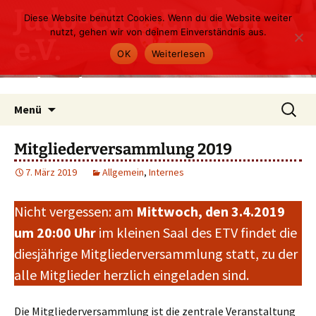
Zum
Judo-Club Emden
Diese Website benutzt Cookies. Wenn du die Website weiter
Inhalt
nutzt, gehen wir von deinem Einverständnis aus.
e.V.
springen
OK
Weiterlesen
Judo und Ju-Jutsu
Suchen
Menü
nach:
Mitgliederversammlung 2019
7. März 2019
Allgemein
,
Internes
Nicht vergessen: am
Mittwoch, den 3.4.2019
um 20:00
Uhr
im kleinen Saal des ETV findet die
diesjährige Mitgliederversammlung statt, zu der
alle Mitglieder herzlich eingeladen sind.
Die Mitgliederversammlung ist die zentrale Veranstaltung