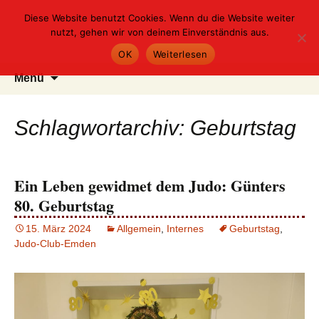
Judo-Club Emden e.V.
Zum
Diese Website benutzt Cookies. Wenn du die Website weiter
Inhalt
nutzt, gehen wir von deinem Einverständnis aus.
springen
Judo und Ju-Jutsu
OK
Weiterlesen
Suchen
Menü
nach:
Schlagwortarchiv: Geburtstag
Ein Leben gewidmet dem Judo: Günters
80. Geburtstag
15. März 2024
Allgemein
,
Internes
Geburtstag
,
Judo-Club-Emden