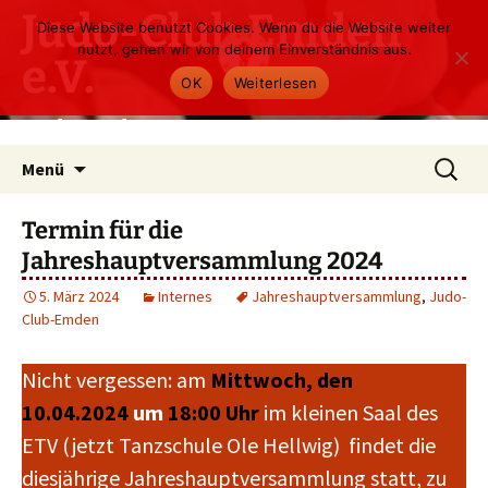
Zum
Judo-Club Emden
Diese Website benutzt Cookies. Wenn du die Website weiter
Inhalt
nutzt, gehen wir von deinem Einverständnis aus.
e.V.
springen
OK
Weiterlesen
Judo und Ju-Jutsu
Suchen
Menü
nach:
Termin für die
Jahreshauptversammlung 2024
5. März 2024
Internes
Jahreshauptversammlung
,
Judo-
Club-Emden
Nicht vergessen: am
Mittwoch, den
10.04.2024
um
18:00
Uhr
im kleinen Saal des
ETV (jetzt Tanzschule Ole Hellwig) findet die
diesjährige Jahreshauptversammlung statt, zu