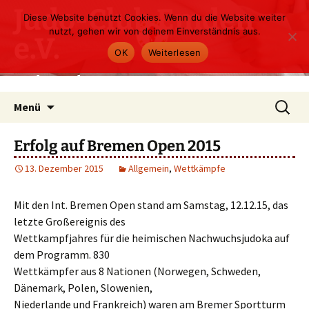
Zum
Judo-Club Emden
Diese Website benutzt Cookies. Wenn du die Website weiter
Inhalt
nutzt, gehen wir von deinem Einverständnis aus.
e.V.
springen
OK
Weiterlesen
Judo und Ju-Jutsu
Suchen
Menü
nach:
Erfolg auf Bremen Open 2015
13. Dezember 2015
Allgemein
,
Wettkämpfe
Mit den Int. Bremen Open stand am Samstag, 12.12.15, das
letzte Großereignis des
Wettkampfjahres für die heimischen Nachwuchsjudoka auf
dem Programm. 830
Wettkämpfer aus 8 Nationen (Norwegen, Schweden,
Dänemark, Polen, Slowenien,
Niederlande und Frankreich) waren am Bremer Sportturm