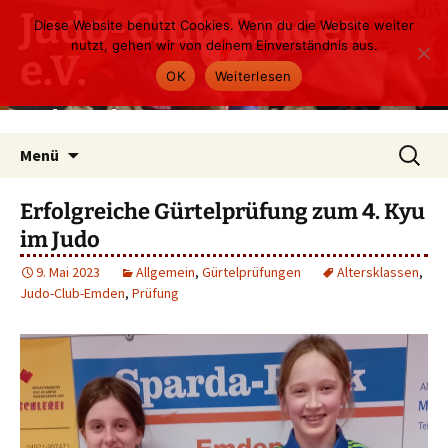
Zum
Judo-Club Emden
Diese Website benutzt Cookies. Wenn du die Website weiter
Inhalt
nutzt, gehen wir von deinem Einverständnis aus.
e.V.
springen
OK
Weiterlesen
Judo und Ju-Jutsu
Suchen
Menü
nach:
Erfolgreiche Gürtelprüfung zum 4. Kyu
im Judo
9. Mai 2023
Allgemein
,
Gürtelprüfungen
Altersklassen
,
Judo-Club-Emden
,
Prüfung